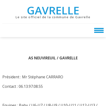
Skip
Skip
GAVRELLE
to
to
navigation
content
Le site officiel de la commune de Gavrelle
AS NEUVIREUIL / GAVRELLE
Président : Mr Stéphane CARRARO
Contact : 06.13.97.08.55
Equipes : Baby / U6-U7 / U8-U9 / U10-U11 / U12-U13 /